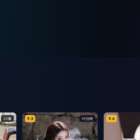
9.3
9.6
20集
99分钟