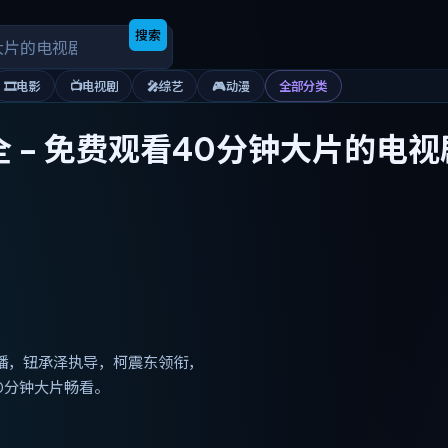
搜索
🎞️
电影
📺
电视剧
🎤
综艺
🎮
动漫
全部分类
全
-
免费观看40分钟大片的电视
热播，钮承泽执导，柯震东领衔，
0分钟大片畅看。