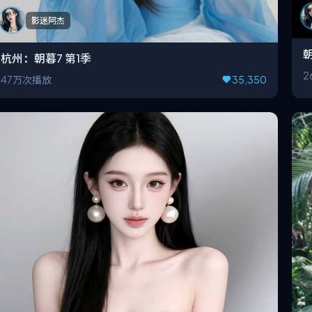
影迷阿杰
朝
杭州：朝暮7 第1季
2
47万次播放
35,350