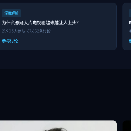
深度解析
为什么悬疑大片电视剧越来越让人上头？
21,903
人参与 ·
87,652
条讨论
4
参与讨论