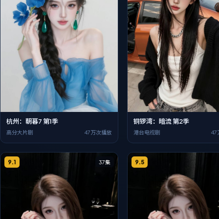
杭州：朝暮7 第1季
铜锣湾：暗流 第2季
高分大片剧
47万次播放
港台电视剧
4
9.1
9.5
37集